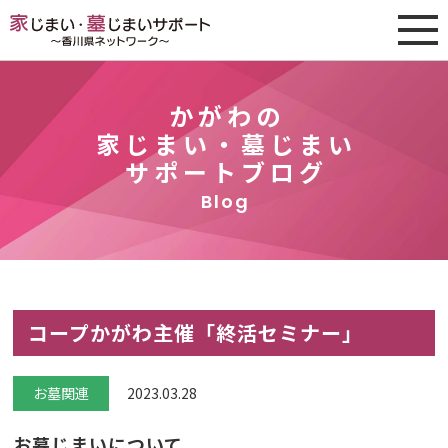
かがわの
家じまい・墓じまい
サポートブログ
Blog
コープかがわ主催「終活セミナー」
お墓関連
2023.03.28
お墓じまいについて