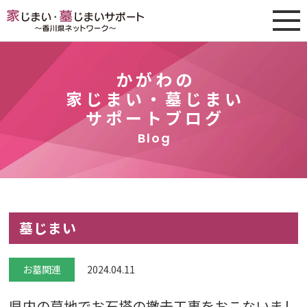
かがわの
家じまい・墓じまい
サポートブログ
Blog
墓じまい
お墓関連
2024.04.11
県内の墓地でお石塔の撤去工事をおこないまし